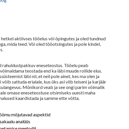
d hetkel aktiivses tööelus või õpingutes ja oled tundnud
ga, mida teed. Või oled tööotsingutes ja pole kindel,
s.
aid rahuldustpakkuv eneseteostus. Tööelu peab
võimaldama teostada end ka läbi muude rollide elus.
süsteemist läbi nii, et neil pole ainet, kes ma olen ja
 võib sattuda erialale, kus üks asi viib teiseni ja karjäär
ulangevus. Mõnikord veab ja see ongi parim võimalik
ndale omase eneseteostuse otsimiseks uuesti maha
malused kaardistada ja samme ette võtta.
rõõmu mõjutavad aspektid
sakaalu analüüs
nnetamise meetodit