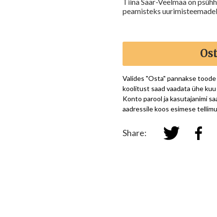
Tiina Saar-Veelmaa on psühhol
peamisteks uurimisteemadeks 
Os
Valides "Osta" pannakse toode
koolitust saad vaadata ühe kuu 
Konto parool ja kasutajanimi sa
aadressile koos esimese tellim
Share: