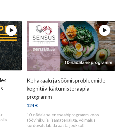
kem
Osta
Vaata rohkem
des
Kehakaalu ja söömisprobleemide
ued
es
kognitiiv-käitumisteraapia
programm
kates
Õpid end motiveerima
124 €
ea ei
Õpid oma keskkonda
te
10-nädalane eneseabiprogramm koos
kohandama
olla
töövihiku ja lisamaterjaliga, võimalus
korduvalt läbida aasta jooksul!
avad
Õpid paremini toime tulema
ete
vallandajatega, mis