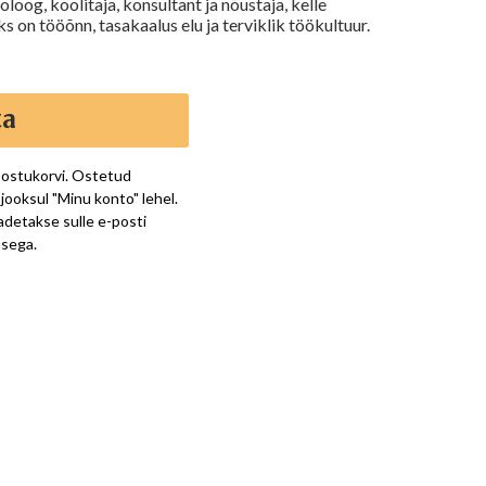
oog, koolitaja, konsultant ja nõustaja, kelle
on tööõnn, tasakaalus elu ja terviklik töökultuur.
ta
 ostukorvi. Ostetud
jooksul "Minu konto" lehel.
adetakse sulle e-posti
usega.