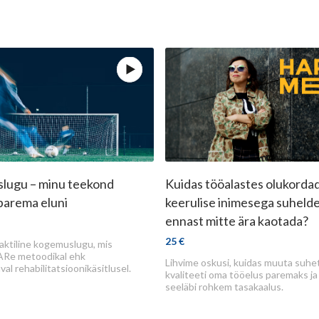
a
Vaata rohkem
Osta
Vaata roh
Saad abi raskest haigusest
taastumisel
lugu – minu teekond
Kuidas tööalastes olukorda
Saad abi elukvaliteedi
Osaleja saab mõned u
parema eluni
tõstmisel
keerulise inimesega suheld
tõekspidamised või
Saad abi vaimse tervise
ennast mitte ära kaotada?
praktikad, mida keeru
hoidmisel
suhtlemisolukordades
25 €
raktiline kogemuslugu, mis
Saad rohkem teavet, mida
kasutada, et need üle p
ARe metoodikal ehk
Lihvime oskusi, kuidas muuta suhe
al rehabilitatsioonikäsitlusel.
psüühiline haigus endast
kasvaks.
kvaliteeti oma tööelus paremaks ja 
kujutab
seeläbi rohkem tasakaalus.
Meeskonnaliikmed sa
ideid, mille pinnalt suh