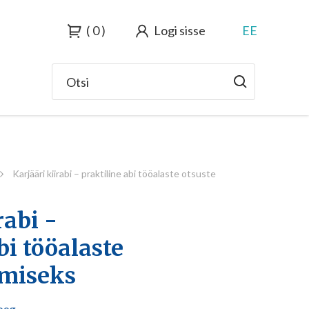
0
Logi sisse
EE
Otsi
Karjääri kiirabi – praktiline abi tööalaste otsuste
rabi -
bi tööalaste
emiseks
loog