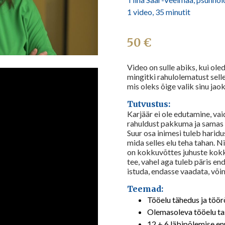
1 video, 35 minutit
50 €
Video on sulle abiks, kui ole
mingitki rahulolematust selle
mis oleks õige valik sinu jaok
Tutvustus:
Karjäär ei ole edutamine, v
rahuldust pakkuma ja samas 
Suur osa inimesi tuleb haridus
mida selles elu teha tahan. Nii
on kokkuvõttes juhuste kokk
tee, vahel aga tuleb päris e
istuda, endasse vaadata, või
Teemad:
Tööelu tähedus ja töö
Olemasoleva tööelu ta
12 + 6 läbipõlemise e