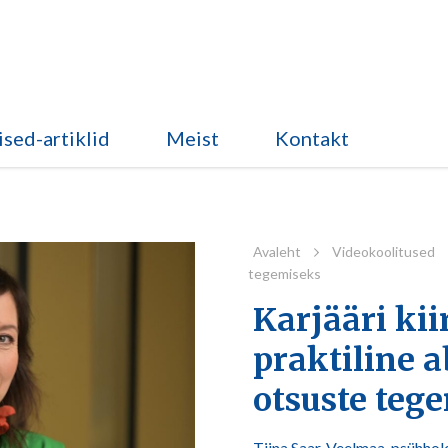
sed-artiklid
Meist
Kontakt
Avaleht
Videokoolitused
tegemiseks
Karjääri kii
praktiline a
otsuste teg
Tiina Saar-Veelmaa, psühho