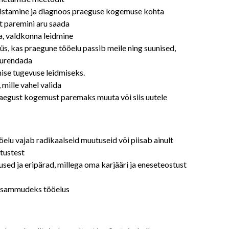
istamine ja diagnoos praeguse kogemuse kohta
t paremini aru saada
la, valdkonna leidmine
üs, kas praegune tööelu passib meile ning suunised,
uurendada
mise tugevuse leidmiseks.
, mille vahel valida
raegust kogemust paremaks muuta või siis uutele
öelu vajab radikaalseid muutuseid või piisab ainult
tustest
sed ja eripärad, millega oma karjääri ja eneseteostust
s sammudeks tööelus