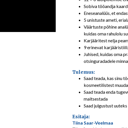
Sobiva tööandja kaard
Eneseanalüüs, et endas
5 unistuste ameti, eria
Väärtuste põhine analü
kuidas oma rahulolu s
Karjääritest nelja pea
9 erinevat karjääristiili
Juhised, kuidas oma p
otsinguradadele minna
Tulemus:
Saad teada, kas sinu tö
kosmeetilistest muuda
Saad teada enda tugevu
maitsestada
Saad julgustust uutek
Esitaja:
Tiina Saar-Veelmaa