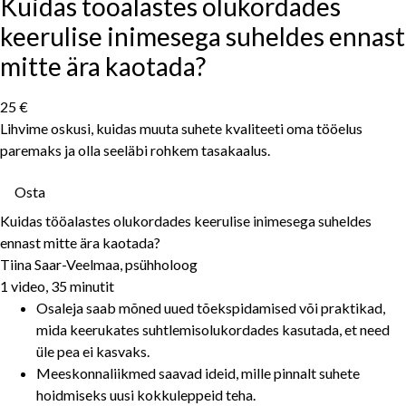
Kuidas tööalastes olukordades
keerulise inimesega suheldes ennast
mitte ära kaotada?
25 €
Lihvime oskusi, kuidas muuta suhete kvaliteeti oma tööelus
paremaks ja olla seeläbi rohkem tasakaalus.
Osta
Kuidas tööalastes olukordades keerulise inimesega suheldes
ennast mitte ära kaotada?
Tiina Saar-Veelmaa, psühholoog
1 video, 35 minutit
Osaleja saab mõned uued tõekspidamised või praktikad,
mida keerukates suhtlemisolukordades kasutada, et need
üle pea ei kasvaks.
Meeskonnaliikmed saavad ideid, mille pinnalt suhete
hoidmiseks uusi kokkuleppeid teha.