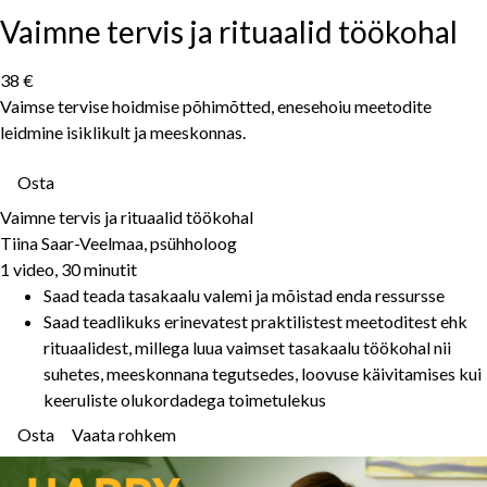
Vaimne tervis ja rituaalid töökohal
38 €
Vaimse tervise hoidmise põhimõtted, enesehoiu meetodite
leidmine isiklikult ja meeskonnas.
Osta
Vaimne tervis ja rituaalid töökohal
Tiina Saar-Veelmaa, psühholoog
1 video, 30 minutit
Saad teada tasakaalu valemi ja mõistad enda ressursse
Saad teadlikuks erinevatest praktilistest meetoditest ehk
rituaalidest, millega luua vaimset tasakaalu töökohal nii
suhetes, meeskonnana tegutsedes, loovuse käivitamises kui
keeruliste olukordadega toimetulekus
Osta
Vaata rohkem