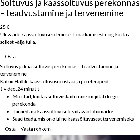
Sõltuvus ja kaassõltuvus perekonnas
– teadvustamine ja tervenemine
25 €
Ülevaade kaassõltuvuse olemusest, märkamisest ning kuidas
sellest välja tulla.
Osta
Sõltuvus ja kaassõltuvus perekonnas – teadvustamine ja
tervenemine
Katrin Hallik, kaassõltuvusnõustaja ja pereterapeut
1 video, 24 minutit
Mõistad, kuidas sõltuvuskäitumine mõjutab kogu
perekonda
Tunned ära kaassõltuvusele viitavaid ohumärke
Saad teada, mis on oluline kaassõltuvusest tervenemiseks
Osta
Vaata rohkem