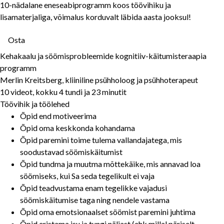
10-nädalane eneseabiprogramm koos töövihiku ja
lisamaterjaliga, võimalus korduvalt läbida aasta jooksul!
Osta
Kehakaalu ja söömisprobleemide kognitiiv-käitumisteraapia
programm
Merlin Kreitsberg, kliiniline psühholoog ja psühhoterapeut
10 videot, kokku 4 tundi ja 23 minutit
Töövihik ja töölehed
Õpid end motiveerima
Õpid oma keskkonda kohandama
Õpid paremini toime tulema vallandajatega, mis
soodustavad söömiskäitumist
Õpid tundma ja muutma mõttekäike, mis annavad loa
söömiseks, kui Sa seda tegelikult ei vaja
Õpid teadvustama enam tegelikke vajadusi
söömiskäitumise taga ning nendele vastama
Õpid oma emotsionaalset söömist paremini juhtima
Õpid eristama isu ja tungi näljast (ehk millal päriselt