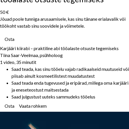
50 €
Jõuad poole tunniga arusaamisele, kas sinu tänane erialavalik või
töökoht vastab sinu soovidele ja võimetele.
Osta
Karjääri kiirabi – praktiline abi tööalaste otsuste tegemiseks
Tiina Saar-Veelmaa, psühholoog
1 video, 35 minutit
Saad teada, kas sinu tööelu vajab radikaalseid muutuseid või
piisab ainult kosmeetilistest muudatustest
Saad teada enda tugevused ja eripärad, millega oma karjääri
ja eneseteostust maitsestada
Saad julgustust uuteks sammudeks tööelus
Osta
Vaata rohkem