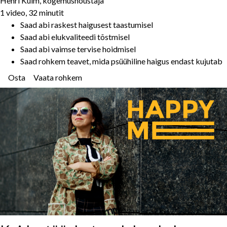
Henri Külm, kogemusnõustaja
1 video, 32 minutit
Saad abi raskest haigusest taastumisel
Saad abi elukvaliteedi tõstmisel
Saad abi vaimse tervise hoidmisel
Saad rohkem teavet, mida psüühiline haigus endast kujutab
Osta
Vaata rohkem