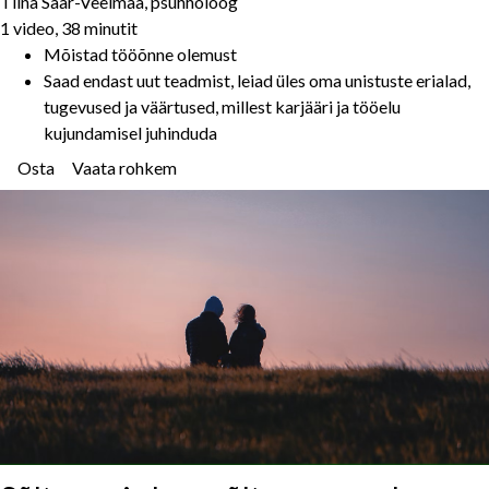
Tiina Saar-Veelmaa, psühholoog
1 video, 38 minutit
Mõistad tööõnne olemust
Saad endast uut teadmist, leiad üles oma unistuste erialad,
tugevused ja väärtused, millest karjääri ja tööelu
kujundamisel juhinduda
Osta
Vaata rohkem