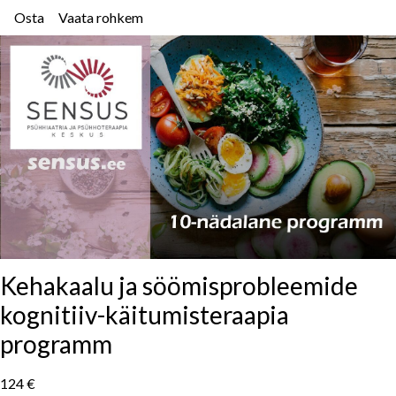
Osta
Vaata rohkem
Kehakaalu ja söömisprobleemide
kognitiiv-käitumisteraapia
programm
124 €