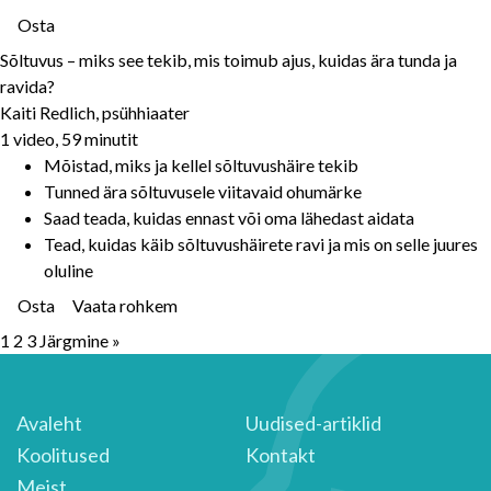
Osta
Sõltuvus – miks see tekib, mis toimub ajus, kuidas ära tunda ja
ravida?
Kaiti Redlich, psühhiaater
1 video, 59 minutit
Mõistad, miks ja kellel sõltuvushäire tekib
Tunned ära sõltuvusele viitavaid ohumärke
Saad teada, kuidas ennast või oma lähedast aidata
Tead, kuidas käib sõltuvushäirete ravi ja mis on selle juures
oluline
Osta
Vaata rohkem
1
2
3
Järgmine »
Avaleht
Uudised-artiklid
Koolitused
Kontakt
Meist