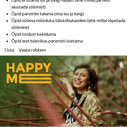
alustada söömist)
Õpid paremini taluma oma isu ja tungi
Õpid sööma mõõduka täiskõhutundeni (ehk millal lõpetada
söömine)
Õpid toidust keelduma
Õpid end tulevikus paremini toetama
Osta
Vaata rohkem